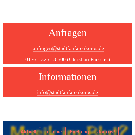
Anfragen
anfragen@stadtfanfarenkorps.de
0176 - 325 18 600 (Christian Foerster)
Informationen
info@stadtfanfarenkorps.de
Aktuell
Termine
Buchung
Join us!