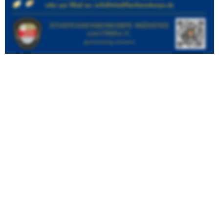
Willkommen
Prinzenfanfaren
Aktuell
Termine
Vorstand
Buchen Sie uns
Stadtfanfarenkorps
Mitmachen